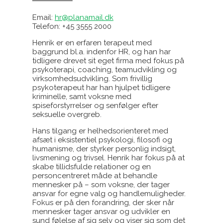
Email:
hr@planamail.dk
Telefon: +45 3555 2000
Henrik er en erfaren terapeut med
baggrund bl.a. indenfor HR, og han har
tidligere drevet sit eget firma med fokus på
psykoterapi, coaching, teamudvikling og
virksomhedsudvikling. Som frivillig
psykoterapeut har han hjulpet tidligere
kriminelle, samt voksne med
spiseforstyrrelser og senfølger efter
seksuelle overgreb.
Hans tilgang er helhedsorienteret med
afsæt i eksistentiel psykologi, filosofi og
humanisme, der styrker personlig indsigt,
livsmening og trivsel. Henrik har fokus på at
skabe tillidsfulde relationer og en
personcentreret måde at behandle
mennesker på – som voksne, der tager
ansvar for egne valg og handlemuligheder.
Fokus er på den forandring, der sker når
mennesker tager ansvar og udvikler en
sund følelse af sig selv og viser sig som det