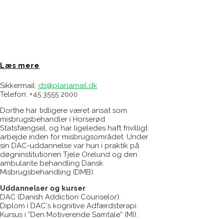
Læs mere
Sikkermail:
ds@planamail.dk
Telefon: +45 3555 2000
Dorthe har tidligere været ansat som
misbrugsbehandler i Horserød
Statsfængsel, og har ligeledes haft frivilligt
arbejde inden for misbrugsområdet. Under
sin DAC-uddannelse var hun i praktik på
døgninstitutionen Tjele Orelund og den
ambulante behandling Dansk
Misbrugsbehandling (DMB).
Uddannelser og kurser
DAC (Danish Addiction Counselor).
Diplom i DAC´s kognitive Adfærdsterapi.
Kursus i ”Den Motiverende Samtale” (MI).